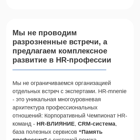
Мы не проводим
разрозненные встречи, а
Подать заявку
предлагаем комплексное
развитие в HR-профессии
Мы не ограничиваемся организацией
отдельных встреч с экспертами. HR-mnenie
Какие возможности
- это уникальная многоуровневая
получает HR как
архитектура профессиональных
резидент HR-mnenie?
отношений: Корпоративный Чемпионат HR-
Вы платите взнос в Партнерство и
команд -
HR-ВЛИЯНИЕ
,
CRM-система
,
получаете конкретные инструменты,
база полезных сервисов
“Память
которые экономят время и деньги
профессии”
с системой поиска