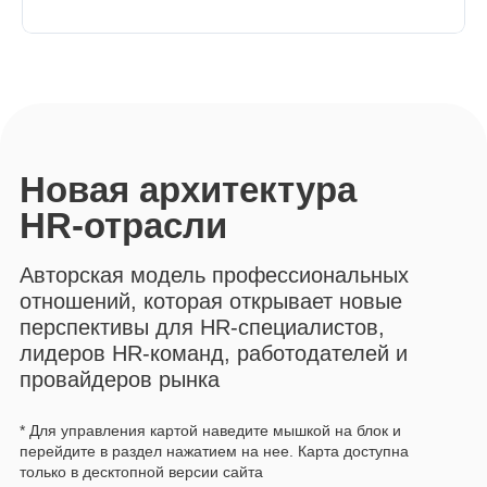
Екатеринбург
help@hr-mnenie.com
НАВИГАЦИЯ
О НАС
Обучение
Подробнее о проекте
Коллеги
Оферта
Библиотека
Реквизиты
Поиск и проверка кандидатов
Политика
конфиденциальности