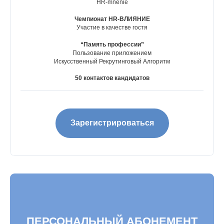
HR-mnenie
Чемпионат HR-ВЛИЯНИЕ
Участие в качестве гостя
Для просмотра карты откройте
“Память профессии”
десктопную версию сайта
Пользование приложением
Искусственный Рекрутинговый Алгоритм
50 контактов кандидатов
Зарегистрироваться
ПЕРСОНАЛЬНЫЙ АБОНЕМЕНТ