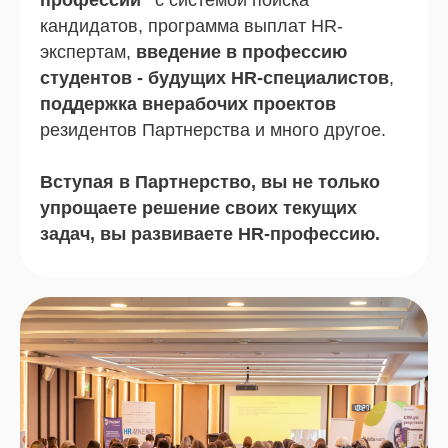
кандидатов, программа выплат HR-
100+ в год встреч
экспертам,
введение в профессию
студентов - будущих HR-специалистов
,
100+ в год встреч с экспертами в формате
поддержка внерабочих проектов
консультаций и сопровождения проектов в
резидентов Партнерства и много другое.
CRM-системе HR-mnenie
Опытные HRD и ведущие HR-специалисты
Вступая в Партнерство, вы не только
решают вместе с вами задачи, поставленные
упрощаете решение своих текущих
вашим работодателем.
задач, вы развиваете HR-профессию.
График встреч в CRM-системе
составляется
2 раза в год на сезон: февраль - июнь и
август - декабрь.
Эксперты работают на основании ваших
запросов.
96,7% кандидатов