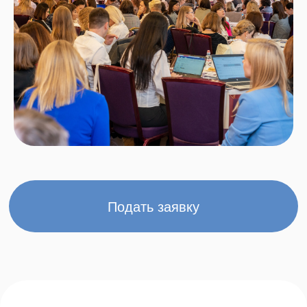
региона
Безлимитный онлайн-поиск кандидатов
по
Свердловской, Челябинской и Тюменской
областям с помощью приложения ИРА
(Искусственный рекрутинговый Алгоритм).
96,7% кандидатов региона
в режиме
реального времени есть в нашем поисковике.
Сервис оценки навыков кандидатов
,
встроенная в браузер. Проверяйте и
оставляйте данные сами.
Чемпионат
HR-ВЛИЯНИЕ
Участие в HR-ВЛИЯНИЕ
-
командной бизнес-
симуляция по решению актуальных HR-задач