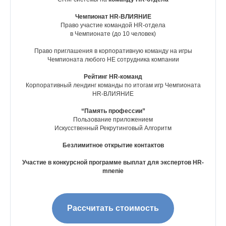
Чемпионат HR-ВЛИЯНИЕ
Право участие командой HR-отдела
в Чемпионате (до 10 человек)
+7
Право приглашения в корпоративную команду на игры
Чемпионата любого НЕ сотрудника компании
Рейтинг HR-команд
Корпоративный лендинг команды по итогам игр Чемпионата
HR-ВЛИЯНИЕ
“Память профессии”
Пользование приложением
Искусственный Рекрутинговый Алгоритм
Безлимитное открытие контактов
Я даю согласие на обработку персональных данных,
получение рекламной рассылки и соглашаюсь с условиями
Участие в конкурсной программе выплат для экспертов HR-
пользовательского соглашения
mnenie
Отправить
Рассчитать стоимость